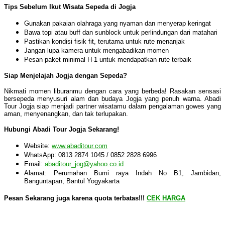
Tips Sebelum Ikut Wisata Sepeda di Jogja
Gunakan pakaian olahraga yang nyaman dan menyerap keringat
Bawa topi atau buff dan sunblock untuk perlindungan dari matahari
Pastikan kondisi fisik fit, terutama untuk rute menanjak
Jangan lupa kamera untuk mengabadikan momen
Pesan paket minimal H-1 untuk mendapatkan rute terbaik
Siap Menjelajah Jogja dengan Sepeda?
Nikmati momen liburanmu dengan cara yang berbeda! Rasakan sensasi
bersepeda menyusuri alam dan budaya Jogja yang penuh warna. Abadi
Tour Jogja siap menjadi partner wisatamu dalam pengalaman gowes yang
aman, menyenangkan, dan tak terlupakan.
Hubungi Abadi Tour Jogja Sekarang!
Website:
www.abaditour.com
WhatsApp: 0813 2874 1045 / 0852 2828 6996
Email:
abaditour_jog@yahoo.co.id
Alamat: Perumahan Bumi raya Indah No B1, Jambidan,
Banguntapan, Bantul Yogyakarta
Pesan Sekarang juga karena quota terbatas!!!
CEK HARGA