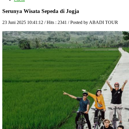
Serunya Wisata Sepeda di Jogja
23 Juni 2025 10:41:12 / Hits : 2341 / Posted by ABADI TOUR