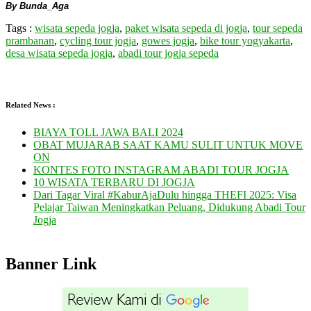
By Bunda_Aga
Tags :
wisata sepeda jogja
,
paket wisata sepeda di jogja
,
tour sepeda
prambanan
,
cycling tour jogja
,
gowes jogja
,
bike tour yogyakarta
,
desa wisata sepeda jogja
,
abadi tour jogja sepeda
Related News :
BIAYA TOLL JAWA BALI 2024
OBAT MUJARAB SAAT KAMU SULIT UNTUK MOVE
ON
KONTES FOTO INSTAGRAM ABADI TOUR JOGJA
10 WISATA TERBARU DI JOGJA
Dari Tagar Viral #KaburAjaDulu hingga THEFI 2025: Visa
Pelajar Taiwan Meningkatkan Peluang, Didukung Abadi Tour
Jogja
Banner Link