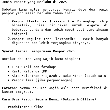
Jenis Paspor yang Berlaku di 2025
Sebelum kamu mulai mengurus, kenali dulu dua jenis
paspor yang masih berlaku tahun ini:
Paspor Elektronik (E-Paspor)
– Dilengkapi chip
biometrik, bisa digunakan untuk e-gate di
beberapa bandara dan lebih cepat saat pemeriksaan
imigrasi.
Paspor Reguler (Non-Elektronik)
– Masih banyak
digunakan dan lebih terjangkau biayanya.
Syarat Terbaru Pengurusan Paspor 2025
Berikut dokumen yang wajib kamu siapkan:
E-KTP Asli dan fotokopi
Kartu Keluarga (KK)
Akta Kelahiran / Ijazah / Buku Nikah (salah satu)
Paspor lama (jika perpanjangan)
Catatan:
Semua dokumen wajib asli saat verifikasi di
kantor imigrasi.
Cara Urus Paspor Secara Resmi (Online & Offline)
1. Pendaftaran Online