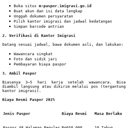
Buka situs
m-paspor.imigrasi.go.id
Buat akun dan isi data lengkap
Unggah dokumen persyaratan
Pilih kantor imigrasi dan jadwal kedatangan
Simpan barcode antrian
2. Verifikasi di Kantor Imigrasi
Datang sesuai jadwal, bawa dokumen asli, dan lakukan:
Wawancara singkat
Foto dan sidik jari
Pembayaran biaya paspor
3. Ambil Paspor
Biasanya 3–5 hari kerja setelah wawancara. Bisa
diambil langsung atau dikirim melalui pos (tergantung
kantor imigrasi).
Biaya Resmi Paspor 2025
Jenis Paspor
Biaya Resmi
Masa Berlaku
Paspor 48 Halaman Reguler
Rp650.000
10 Tahun