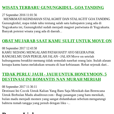
WISATA TERBARU GUNUNGKIDUL, GOA TANDING
27 September 2016 11:01:56
MENIKMATI KEINDAHAN STALAGMIT DAN STALAGTIT GOA TANDING
Gunungkidul, siapa tidak tahu tentang salah satu kabupaten yang ada di
Yogyakarta ini, Gunungkidul sudah menjadi magnet pariwisata di Yogyakarta.
Banyak potensi wisata yang ada di daerah...
OBAT MUJARAB SAAT KAMU SULIT UNTUK MOVE ON
08 September 2017 12:43:58
KAMU SEDANG MENGALAMI PATAH HATI? AYO SEGERA PAK
RANGSELMU DAN PERGILAH JALAN - JALAN Move on setelah
hubunganmu berakhir memang tidak semudah nasehat orang lain. Itulah alasan
kenapa kamu harus melakukan sesuatu di luar kebiasaan. Rehat sejenak dari...
TIDAK PERLU JAUH - JAUH UNTUK HONEYMOON, 5
DESTINASI INI ROMANTIS NAN MURAH MERIAH
08 September 2017 11:36:11
Destinasi Ini Cocok Untuk Kalian Yang Baru Saja Menikah dan Berencana
Untuk Berbulan Madu abaditour.com - Bagi pasangan yang baru menikah,
bulan madu menjadi momen yang sangat didambakan sebelum mengarungi
bahtera rumah tangga yang penuh dengan liku -...